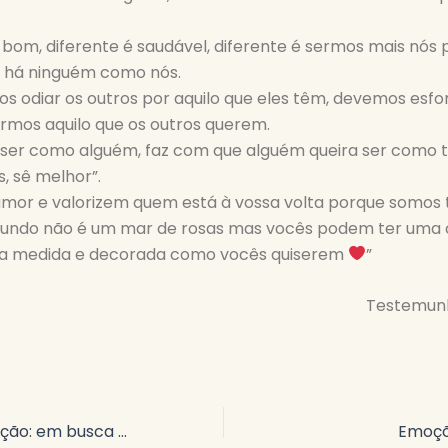
 bom, diferente é saudável, diferente é sermos mais nós 
 há ninguém como nós.
s odiar os outros por aquilo que eles têm, devemos esf
rmos aquilo que os outros querem.
ser como alguém, faz com que alguém queira ser como tu
s, sê melhor”.
mor e valorizem quem está à vossa volta porque somos 
mundo não é um mar de rosas mas vocês podem ter uma c
ssa medida e decorada como vocês quiserem
”
Testemun
Auto-determinação: em busca da conquista individual
Emoçõ