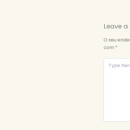
Leave 
O seu ender
com
*
Type
here..