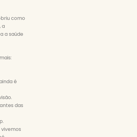
obriu como
 a
ra a saúde
mais:
ainda é
isão.
antes das
p.
e vivemos