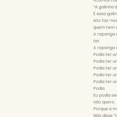
ficamos tri
“A galinha 
É essa gal
Isto faz-n
quem tem o 
A rapariga
ter.
A rapariga d
Podia ter u
Podia ter 
Podia ter 
Podia ter 
Podia ter 
Podia.
Eu podia s
não quero.
Porque a m
Não disse “