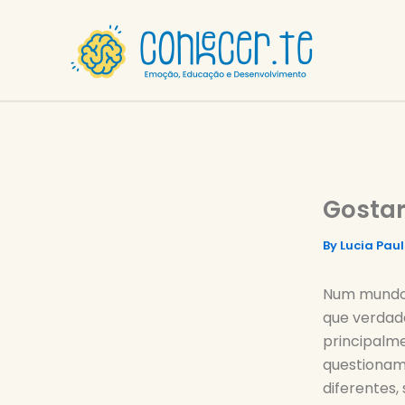
Skip
to
content
Gosta
By
Lucia Pau
Num mundo 
que verdad
principalm
questionam 
diferentes