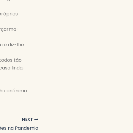
próprios
orçarmo-
 e diz-lhe
todos tão
asa linda,
ho anónimo
NEXT
es na Pandemia