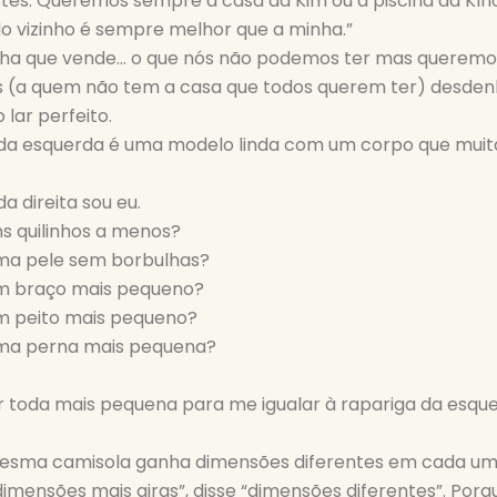
stes. Queremos sempre a casa da Kim ou a piscina da Klh
do vizinho é sempre melhor que a minha.”
inha que vende… o que nós não podemos ter mas queremo
os (a quem não tem a casa que todos querem ter) desden
lar perfeito.
 da esquerda é uma modelo linda com um corpo que mui
a direita sou eu.
ns quilinhos a menos?
uma pele sem borbulhas?
um braço mais pequeno?
um peito mais pequeno?
uma perna mais pequena?
er toda mais pequena para me igualar à rapariga da esq
esma camisola ganha dimensões diferentes em cada um
dimensões mais giras”, disse “dimensões diferentes”. Porqu