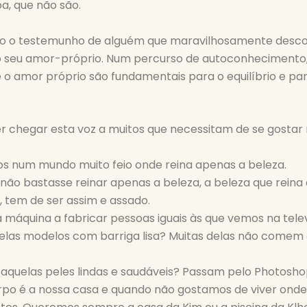
a, que não são.
lho o testemunho de alguém que maravilhosamente desc
o seu amor-próprio. Num percurso de autoconhecimento,
 o amor próprio são fundamentais para o equilíbrio e pa
r chegar esta voz a muitos que necessitam de se gostar 
os num mundo muito feio onde reina apenas a beleza.
não bastasse reinar apenas a beleza, a beleza que reina 
a, tem de ser assim e assado.
máquina a fabricar pessoas iguais às que vemos na telev
las modelos com barriga lisa? Muitas delas não comem 
 aquelas peles lindas e saudáveis? Passam pelo Photosho
rpo é a nossa casa e quando não gostamos de viver ond