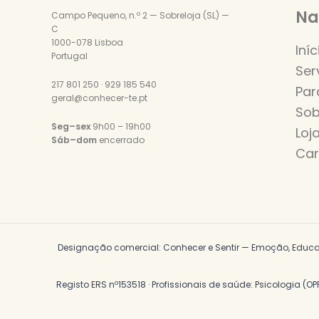
Na
Campo Pequeno, n.º 2 — Sobreloja (SL) —
C
1000-078 Lisboa
Iníc
Portugal
Ser
217 801 250 · 929 185 540
Par
geral@conhecer-te.pt
Sob
Seg–sex
9h00 – 19h00
Loj
Sáb–dom
encerrado
Car
Designação comercial: Conhecer e Sentir — Emoção, Educaçã
Registo ERS nº153518 · Profissionais de saúde: Psicologia (OP