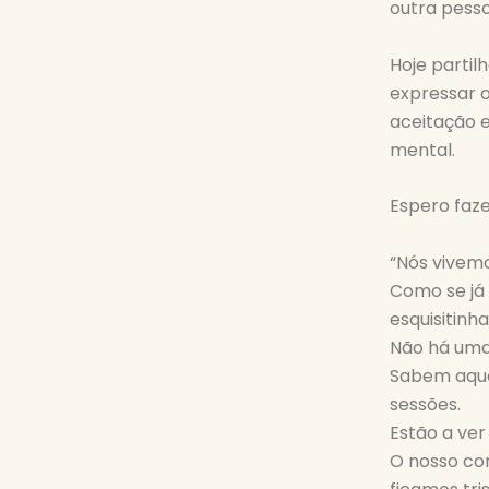
outra pesso
Hoje parti
expressar 
aceitação e
mental.
Espero faze
“Nós vivem
Como se já 
esquisitinh
Não há uma 
Sabem aque
sessões.
Estão a ver
O nosso co