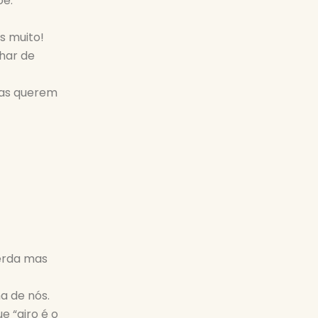
oé.
s muito!
har de
tas querem
uerda mas
a de nós.
e “giro é o