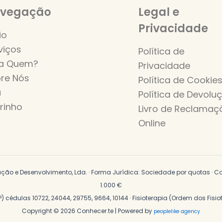
vegação
Legal e
Privacidade
io
viços
Política de
a Quem?
Privacidade
re Nós
Política de Cookie
a
Política de Devolu
rinho
Livro de Reclamaç
Online
o e Desenvolvimento, Lda. · Forma Jurídica: Sociedade por quotas · Con
1.000 €
P) cédulas 10722, 24044, 29755, 9664, 10144 · Fisioterapia (Ordem dos Fisi
Copyright © 2026 Conhecer.te | Powered by
peoplelike agency