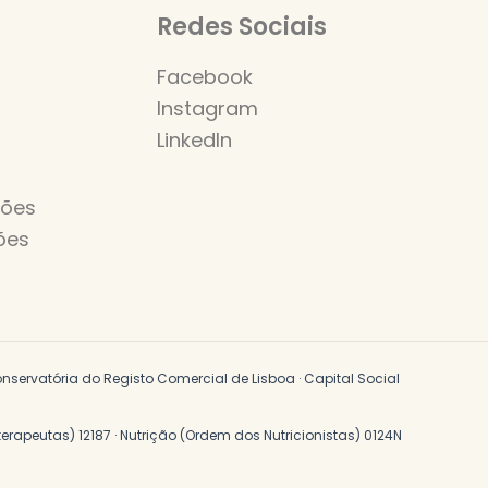
Redes Sociais
Facebook
Instagram
LinkedIn
s
ções
ões
servatória do Registo Comercial de Lisboa · Capital Social
oterapeutas) 12187 · Nutrição (Ordem dos Nutricionistas) 0124N