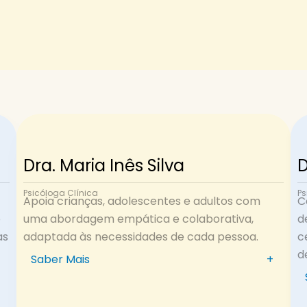
Dra. Maria Inês Silva
D
Psicóloga Clínica
Ps
Apoia crianças, adolescentes e adultos com
C
o
uma abordagem empática e colaborativa,
d
as
adaptada às necessidades de cada pessoa.
c
d
Saber Mais
+