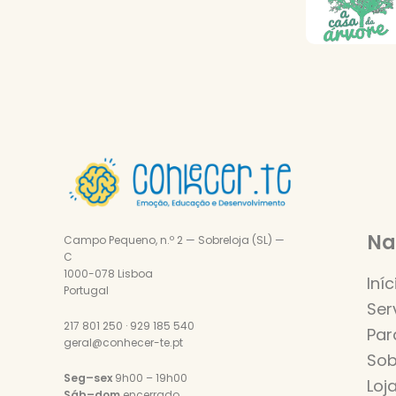
Na
Campo Pequeno, n.º 2 — Sobreloja (SL) —
C
1000-078 Lisboa
Iníc
Portugal
Ser
217 801 250 · 929 185 540
Par
geral@conhecer-te.pt
Sob
Seg–sex
9h00 – 19h00
Loj
Sáb–dom
encerrado