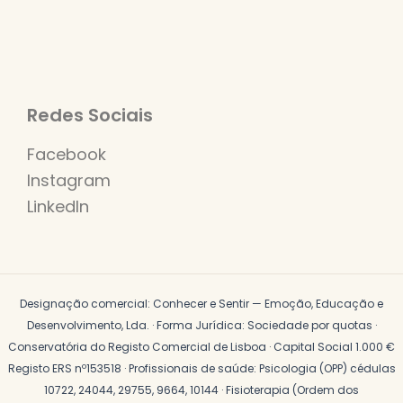
Redes Sociais
Facebook
Instagram
LinkedIn
Designação comercial: Conhecer e Sentir — Emoção, Educação e
Desenvolvimento, Lda. · Forma Jurídica: Sociedade por quotas ·
Conservatória do Registo Comercial de Lisboa · Capital Social 1.000 €
Registo ERS nº153518 · Profissionais de saúde: Psicologia (OPP) cédulas
10722, 24044, 29755, 9664, 10144 · Fisioterapia (Ordem dos