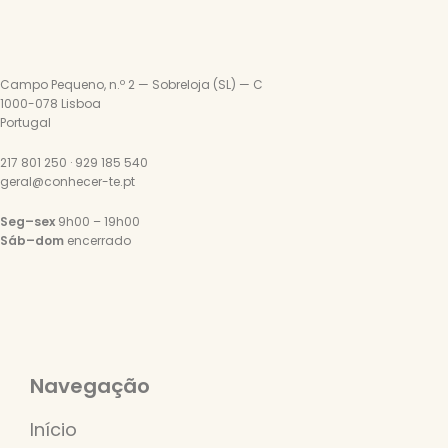
Campo Pequeno, n.º 2 — Sobreloja (SL) — C
1000-078 Lisboa
Portugal
217 801 250 · 929 185 540
geral@conhecer-te.pt
Seg–sex
9h00 – 19h00
Sáb–dom
encerrado
Navegação
Início