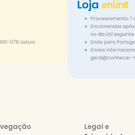
online
Loja
:
Processamento: 1 a 
Encomendas após a
no dia útil seguinte
000-078 Lisboa
Envio para Portuga
Envios internacion
geral@conhecer-t
vegação
Legal e