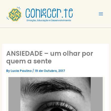
Skip
to
content
ANSIEDADE – um olhar por
quem a sente
By
Lucia Paulino
/
19 de Outubro, 2017